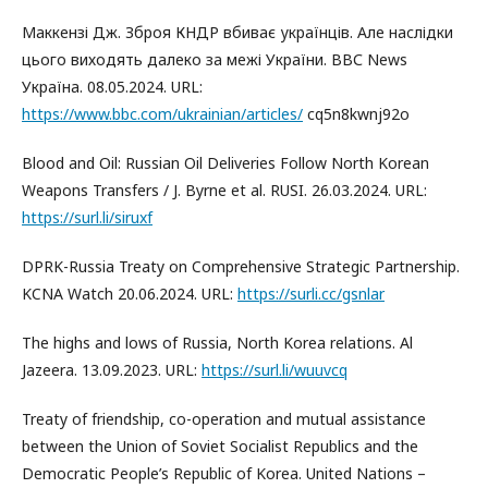
Маккензі Дж. Зброя КНДР вбиває українців. Але наслідки
цього виходять далеко за межі України. ВВС News
Україна. 08.05.2024. URL:
https://www.bbc.com/ukrainian/articles/
cq5n8kwnj92o
Blood and Oil: Russian Oil Deliveries Follow North Korean
Weapons Transfers / J. Byrne et al. RUSI. 26.03.2024. URL:
https://surl.li/siruxf
DPRK-Russia Treaty on Comprehensive Strategic Partnership.
KCNA Watch 20.06.2024. URL:
https://surli.cc/gsnlar
The highs and lows of Russia, North Korea relations. Al
Jazeera. 13.09.2023. URL:
https://surl.li/wuuvcq
Treaty of friendship, co-operation and mutual assistance
between the Union of Soviet Socialist Republics and the
Democratic People’s Republic of Korea. United Nations –