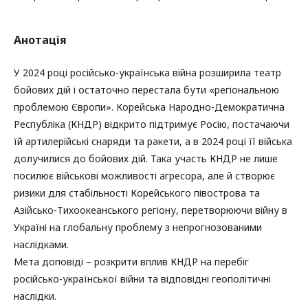
Анотація
У 2024 році російсько-українська війна розширила театр
бойових дій і остаточно перестала бути «регіональною
проблемою Європи». Корейська Народно-Демократична
Республіка (КНДР) відкрито підтримує Росію, постачаючи
їй артилерійські снаряди та ракети, а в 2024 році її війська
долучилися до бойових дій. Така участь КНДР не лише
посилює військові можливості агресора, але й створює
ризики для стабільності Корейського півострова та
Азійсько-Тихоокеанського регіону, перетворюючи війну в
Україні на глобальну проблему з непрогнозованими
наслідками.
Мета доповіді – розкрити вплив КНДР на перебіг
російсько-української війни та відповідні геополітичні
наслідки.