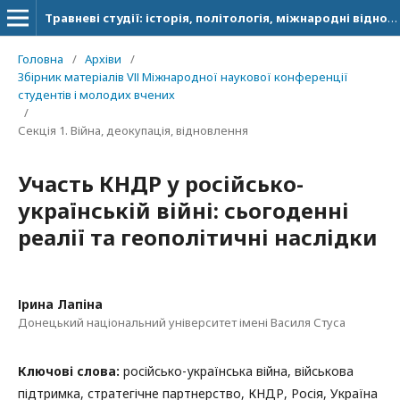
Травневі студії: історія, політологія, міжнародні відносини
Головна
/
Архіви
/
Збірник матеріалів VІІ Міжнародної наукової конференції
студентів і молодих вчених
/
Секція 1. Війна, деокупація, відновлення
Участь КНДР у російсько-
українській війні: сьогоденні
реалії та геополітичні наслідки
Ірина Лапіна
Донецький національний університет імені Василя Стуса
Ключові слова:
російсько-українська війна, військова
підтримка, стратегічне партнерство, КНДР, Росія, Україна