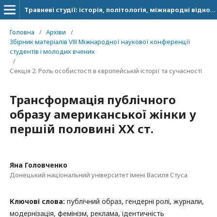
Травневі студії: історія, політологія, міжнародні відносини
Головна
/
Архіви
/
Збірник матеріалів VІІІ Міжнародної наукової конференції
студентів і молодих вчених
/
Секція 2. Роль особистості в європейській історії та сучасності
Трансформація публічного
образу американської жінки у
першій половині ХХ ст.
Яна Головченко
Донецький національний університет імені Василя Стуса
Ключові слова:
публічний образ, гендерні ролі, журнали,
модернізація, фемінізм, реклама, ідентичність