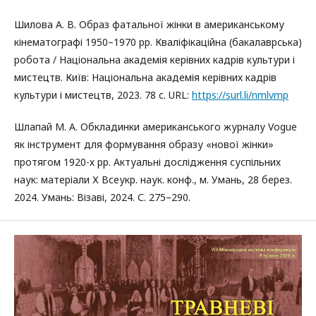
Шилова А. В. Образ фатальної жінки в американському
кінематографі 1950–1970 рр. Кваліфікаційна (бакалаврська)
робота / Національна академія керівних кадрів культури і
мистецтв. Київ: Національна академія керівних кадрів
культури і мистецтв, 2023. 78 с. URL:
https://surl.li/nmlvmp
Шлапай М. А. Обкладинки американського журналу Vogue
як інструмент для формування образу «нової жінки»
протягом 1920-х рр. Актуальні дослідження суспільних
наук: матеріали Х Всеукр. наук. конф., м. Умань, 28 берез.
2024. Умань: Візаві, 2024. С. 275–290.