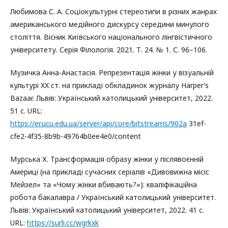
Любимова С. А. Соціокультурні стереотипи в різних жанрах
американського медійного дискурсу середини минулого
століття. Вісник Київського національного лінгвістичного
університету. Серія Філологія. 2021. Т. 24. № 1. С. 96–106.
Музичка Анна-Анастасія. Репрезентація жінки у візуальній
культурі XX ст. на прикладі обкладинок журналу Harper’s
Bazaar. Львів: Український католицький університет, 2022.
51 с. URL:
https://er.ucu.edu.ua/server/api/core/bitstreams/902a
31ef-
cfe2-4f35-8b9b-49764b0ee4e0/content
Мурська Х. Трансформація образу жінки у післявоєнній
Америці (на прикладі сучасних серіалів «Дивовижна місіс
Мейзел» та «Чому жінки вбивають?»): кваліфікаційна
робота бакалавра / Український католицький університет.
Львів: Український католицький університет, 2022. 41 с.
URL:
https://surli.cc/wgrkxk