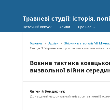
Травневі студії: історія, п
Поточний випуск
Архіви
Про нас
Головна
/
Архіви
/
Збірник матеріалів VІІІ Між
Секція 3. Українське суспільство в умовах війни т
Воєнна тактика козацьког
визвольної війни середин
Євгеній Бондарчук
Донецький національний університет імені Василя