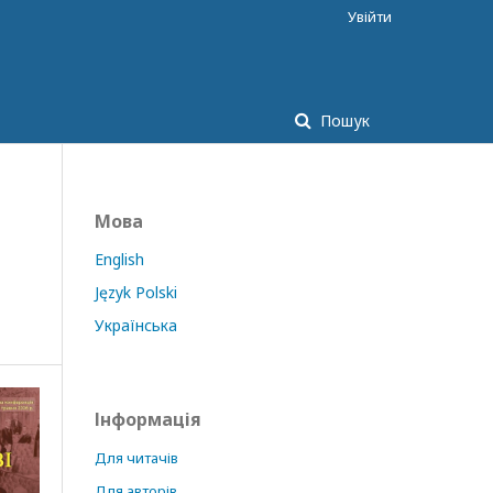
Увійти
Пошук
Мова
English
Język Polski
Українська
Інформація
Для читачів
Для авторів