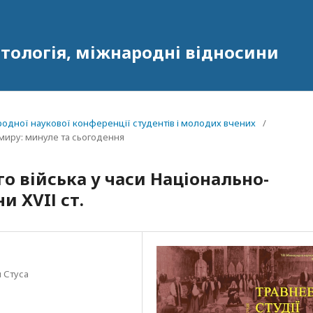
олітологія, міжнародні відносини
народної наукової конференції студентів і молодих вчених
/
а миру: минуле та сьогодення
о війська у часи Національно-
и XVIІ ст.
 Стуса