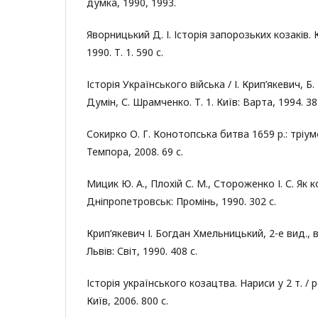
думка, 1990, 1993.
Яворницький Д. І. Історія запорозьких козаків.
1990. Т. 1. 590 с.
Історія Українського війська / І. Крип’якевич, Б.
Думін, С. Шрамченко. Т. 1. Київ: Варта, 1994. 38
Сокирко О. Г. Конотопська битва 1659 р.: тріумф
Темпора, 2008. 69 с.
Мицик Ю. А., Плохій С. М., Стороженко І. С. Як 
Дніпропетровськ: Промінь, 1990. 302 с.
Крип’якевич І. Богдан Хмельницький, 2-е вид., 
Львів: Світ, 1990. 408 с.
Історія українського козацтва. Нариси у 2 т. / ред
Київ, 2006. 800 с.