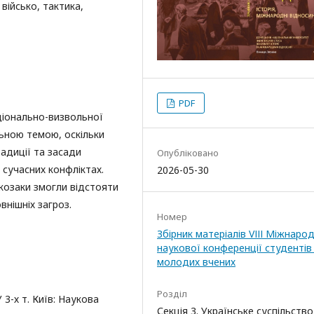
військо, тактика,
PDF
ціонально-визвольної
льною темою, оскільки
радиції та засади
Опубліковано
 сучасних конфліктах.
2026-05-30
козаки змогли відстояти
нішніх загроз.
Номер
Збірник матеріалів VІІІ Міжнаро
наукової конференції студентів 
молодих вчених
Розділ
 3-х т. Київ: Наукова
Секція 3. Українське суспільство