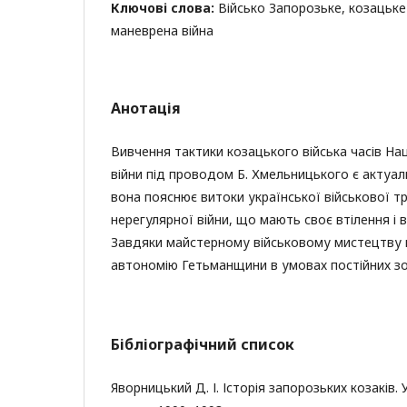
Ключові слова:
Військо Запорозьке, козацьке 
маневрена війна
Анотація
Вивчення тактики козацького війська часів На
війни під проводом Б. Хмельницького є актуа
вона пояснює витоки української військової т
нерегулярної війни, що мають своє втілення і в
Завдяки майстерному військовому мистецтву 
автономію Гетьманщини в умовах постійних зов
Бібліографічний список
Яворницький Д. І. Історія запорозьких козаків. У