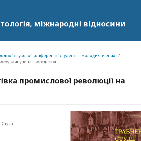
олітологія, міжнародні відносини
народної наукової конференції студентів і молодих вчених
/
а миру: минуле та сьогодення
тівка промислової революції на
 Стуса