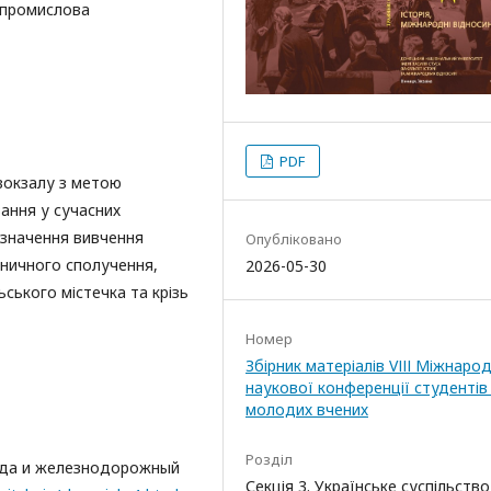
, промислова
PDF
вокзалу з метою
ання у сучасних
 значення вивчення
Опубліковано
зничного сполучення,
2026-05-30
ського містечка та крізь
Номер
Збірник матеріалів VІІІ Міжнаро
наукової конференції студентів 
молодих вчених
Розділ
рода и железнодорожный
Секція 3. Українське суспільство