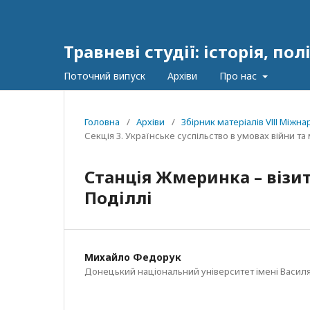
Травневі студії: історія, п
Поточний випуск
Архіви
Про нас
Головна
/
Архіви
/
Збірник матеріалів VІІІ Між
Секція 3. Українське суспільство в умовах війни т
Станція Жмеринка – візи
Поділлі
Михайло Федорук
Донецький національний університет імені Василя