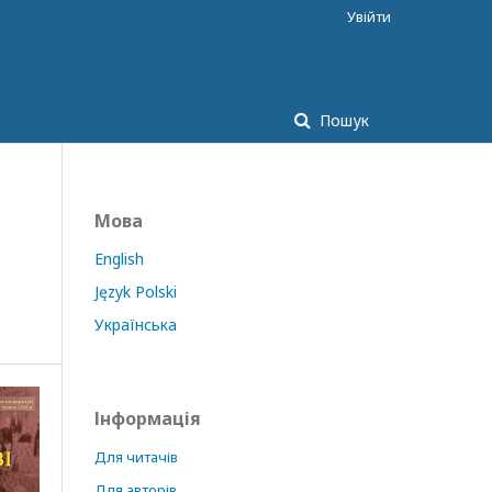
Увійти
Пошук
Мова
English
Język Polski
Українська
Інформація
Для читачів
Для авторів