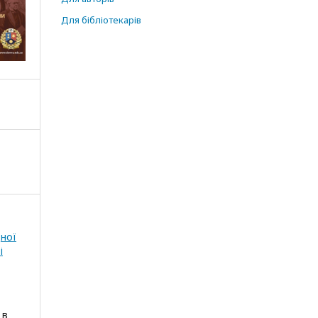
Для бібліотекарів
дної
і
 в