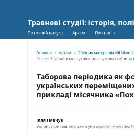
Травневі студії: історія, п
Поточний випуск
Архіви
Про нас
Головна
/
Архіви
/
Збірник матеріалів VІІІ Між
Секція 3. Українське суспільство в умовах війни т
Таборова періодика як ф
українських переміщених 
прикладі місячника «Пох
Ілля Пявчук
Волинський національний університет імені Лесі 