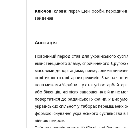
Ключові слова:
переміщені особи, періодичні 
Гайденав
Анотація
Повоєнний період став для українського суспі
екзистенційного зламу, спричиненого Другою 
масовими депортаціями, примусовими вивезе
політикою тоталітарних режимів. Значна части
поза межами України – у статусі остарбайтері
або біженців, які після завершення війни не мо
повертатися до радянської України. У цих ум
українських спільнот у таборах переміщених о
формою існування українського суспільства в 
війною і миром.
Табори переміщених осіб (Displaced Persons, дал