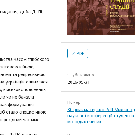
видання, доба Ді-Пі,
PDF
льства часом глибокого
світовою війною,
ннями та репресивною
Опубліковано
на українців опинилася
2026-05-31
в, військовополонених
гли чи не бажали
Номер
овах формування
Збірник матеріалів VІІІ Міжнаро
сіб стало специфічною
наукової конференції студентів 
перехідний час між
молодих вчених
і – Ді-Пі) у зонах