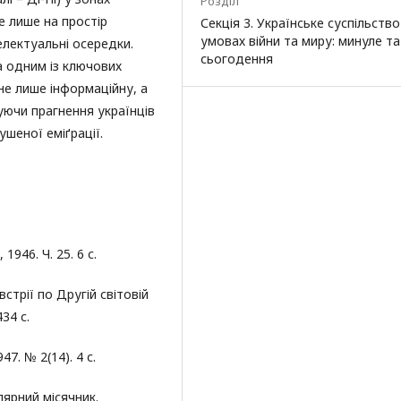
Розділ
е лише на простір
Секція 3. Українське суспільство
умовах війни та миру: минуле та
телектуальні осередки.
сьогодення
а одним із ключових
не лише інформаційну, а
чуючи прагнення українців
шеної еміґрації.
946. Ч. 25. 6 с.
встрії по Другій світовій
434 с.
7. № 2(14). 4 с.
лярний місячник.