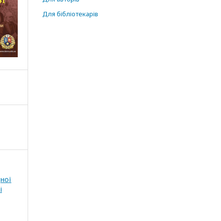
Для бібліотекарів
дної
і