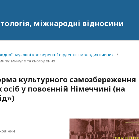
олітологія, міжнародні відносини
народної наукової конференції студентів і молодих вчених
/
а миру: минуле та сьогодення
орма культурного самозбереження
осіб у повоєнній Німеччині (на
ід»)
Українки