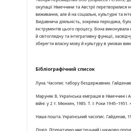
окупації Німеччини та Австрії перетворилися н
виживання, але й на соціальні, культурні та ін
Видавнича діяльність, зокрема періодика, бул
інструментів цього процесу. Вона виконувала 
й світоглядну та інтегративну функції, засвід
зберегти власну мову й культуру в умовах виму
Бібліографічний список
Луна. Часопис табору бездержавних. Гайденав, 1
Маруняк В. Українська еміграція в Німеччині і А
війні: у 2 т. Мюнхен, 1985. Т. І: Роки 1945–1951. 
Наша пошта. Український часопис. Гайденав, 194
Похід. Літературно-мистецький і науково-попу