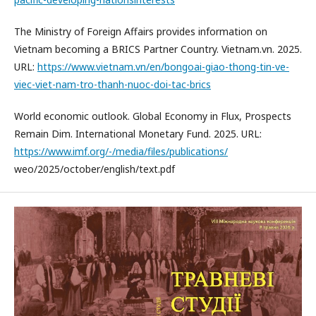
The Ministry of Foreign Affairs provides information on
Vietnam becoming a BRICS Partner Country. Vietnam.vn. 2025.
URL:
https://www.vietnam.vn/en/bongoai-giao-thong-tin-ve-
viec-viet-nam-tro-thanh-nuoc-doi-tac-brics
World economic outlook. Global Economy in Flux, Prospects
Remain Dim. International Monetary Fund. 2025. URL:
https://www.imf.org/-/media/files/publications/
weo/2025/october/english/text.pdf