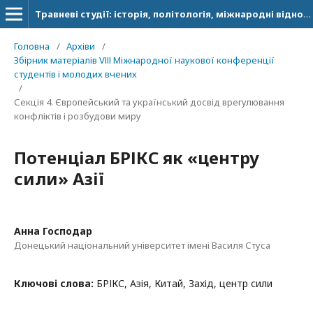
Травневі студії: історія, політологія, міжнародні відносини
Головна
/
Архіви
/
Збірник матеріалів VІІІ Міжнародної наукової конференції
студентів і молодих вчених
/
Секція 4. Європейський та український досвід врегулювання
конфліктів і розбудови миру
Потенціал БРІКС як «центру
сили» Азії
Анна Господар
Донецький національний університет імені Василя Стуса
Ключові слова:
БРІКС, Азія, Китай, Захід, центр сили