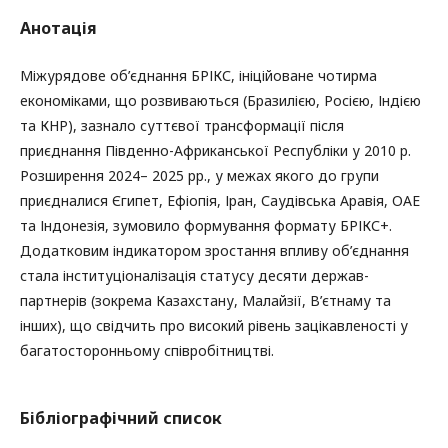
Анотація
Міжурядове об’єднання БРІКС, ініційоване чотирма
економіками, що розвиваються (Бразилією, Росією, Індією
та КНР), зазнало суттєвої трансформації після
приєднання Південно-Африканської Республіки у 2010 р.
Розширення 2024– 2025 рр., у межах якого до групи
приєдналися Єгипет, Ефіопія, Іран, Саудівська Аравія, ОАЕ
та Індонезія, зумовило формування формату БРІКС+.
Додатковим індикатором зростання впливу об’єднання
стала інституціоналізація статусу десяти держав-
партнерів (зокрема Казахстану, Малайзії, В’єтнаму та
інших), що свідчить про високий рівень зацікавленості у
багатосторонньому співробітництві.
Бібліографічний список