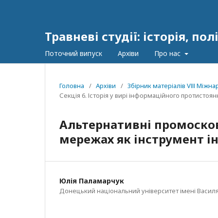
Травневі студії: історія, п
Поточний випуск
Архіви
Про нас
Головна
/
Архіви
/
Збірник матеріалів VІІІ Між
Секція 6. Історія у вирі інформаційного протистоян
Альтернативні промосков
мережах як інструмент 
Юлія Паламарчук
Донецький національний університет імені Василя