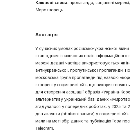
Ключові слова:
пропаганда, соціальні мережі,
Миротворець
Анотація
У сучасних умовах російсько-української війни
став одним із ключових полів інформаційного 
мережі дедалі частіше використовуються як і
антиукраїнської, пропутінської пропаганди. По
московська група пропаганди під назвою «коре
створені у соцмережі «Х», що використовують 
для створення асоціації образів «Україна-Кор
альтернативу українській базі даних «Миротвор
згадувалося у попередніх роботах, у 2025 та 2
два акаунти (облікові записи) у соцмережі «Х» 
мали на меті збір даних та публікацію їх за по
Telegram.