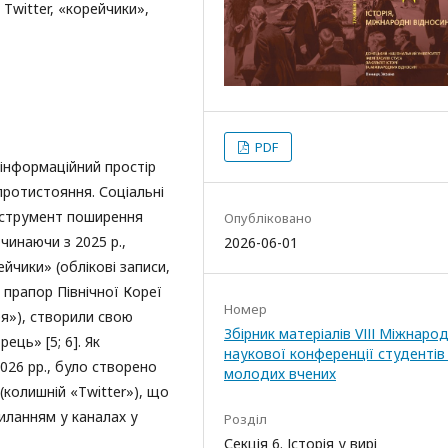
 Twitter, «корейчики»,
PDF
 інформаційний простір
протистояння. Соціальні
нструмент поширення
Опубліковано
чинаючи з 2025 р.,
2026-06-01
йчики» (облікові записи,
прапор Північної Кореї
Номер
ея»), створили свою
Збірник матеріалів VІІІ Міжнаро
ець» [5; 6]. Як
наукової конференції студентів 
026 рр., було створено
молодих вчених
(колишній «Twitter»), що
силанням у каналах у
Розділ
Секція 6. Історія у вирі