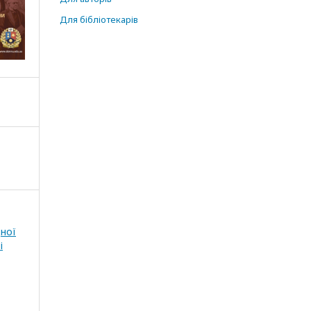
Для бібліотекарів
дної
і