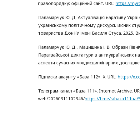
правопорядку: офіційний сайт. URL:
https://myr
Паламарчук Ю. Д. Актуалізація наративу Украї
українському політичному дискурсі. Вісник ст
товариства ДонНУ імені Василя Стуса. 2025. Вип
Паламарчук Ю. Д., Мацишина І. В. Образи Півні
Парагвайської диктатури в антиукраїнських на
аспекти сучасних міждисциплінарних досліджень
Підписки акаунту «База 112». X. URL:
https://x.
Телеграм-канал «База 111». Internet Archive. U
web/20260311102346/
https://t.me/s/baza111ua/