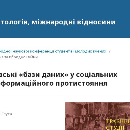
олітологія, міжнародні відносини
народної наукової конференції студентів і молодих вчених
/
ня та гібридної війни
ські «бази даних» у соціальних
інформаційного протистояння
 Стуса