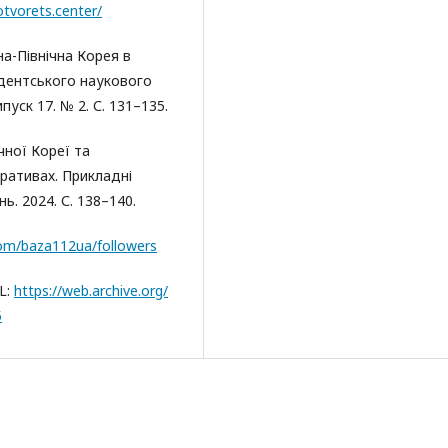
otvorets.center/
на-Північна Корея в
удентського наукового
уск 17. № 2. С. 131–135.
чної Кореї та
ративах. Прикладні
. 2024. С. 138–140.
com/baza112ua/followers
RL:
https://web.archive.org/
5