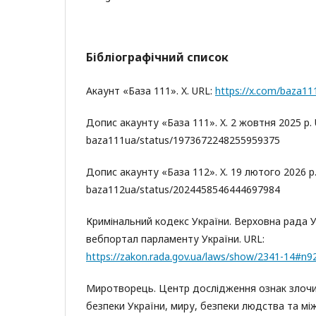
Бібліографічний список
Акаунт «База 111». X. URL:
https://x.com/baza11
Допис акаунту «База 111». X. 2 жовтня 2025 р.
baza111ua/status/1973672248255959375
Допис акаунту «База 112». X. 19 лютого 2026 р
baza112ua/status/2024458546444697984
Кримінальний кодекс України. Верховна рада У
вебпортал парламенту України. URL:
https://zakon.rada.gov.ua/laws/show/2341-14#n9
Миротворець. Центр дослідження ознак злочи
безпеки України, миру, безпеки людства та м