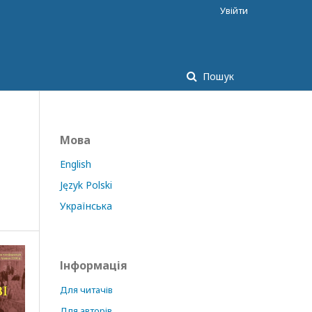
Увійти
Пошук
Мова
English
Język Polski
Українська
Інформація
Для читачів
Для авторів