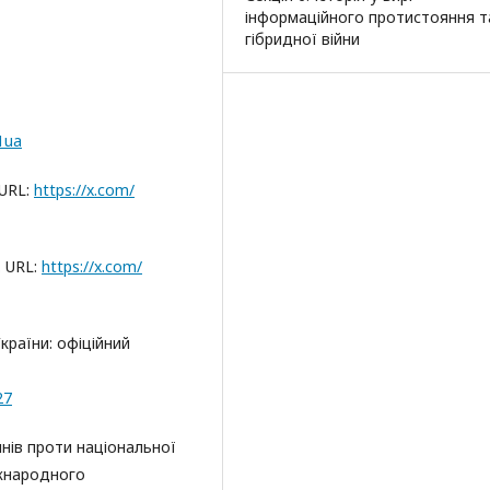
інформаційного протистояння т
гібридної війни
1ua
 URL:
https://x.com/
. URL:
https://x.com/
країни: офіційний
27
нів проти національної
іжнародного