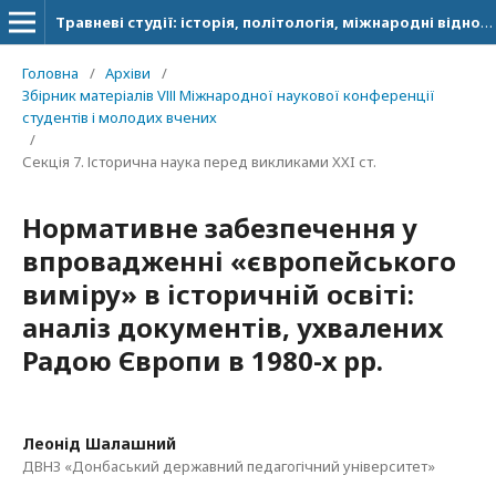
Травневі студії: історія, політологія, міжнародні відносини
Головна
/
Архіви
/
Збірник матеріалів VІІІ Міжнародної наукової конференції
студентів і молодих вчених
/
Секція 7. Історична наука перед викликами XXI ст.
Нормативне забезпечення у
впровадженні «європейського
виміру» в історичній освіті:
аналіз документів, ухвалених
Радою Європи в 1980-х рр.
Леонід Шалашний
ДВНЗ «Донбаський державний педагогічний університет»