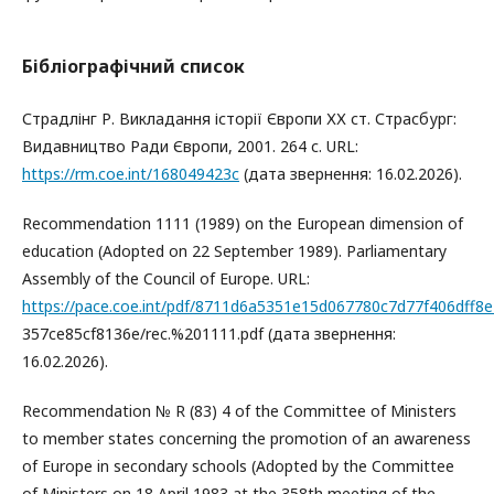
Бібліографічний список
Страдлінг Р. Викладання історії Європи ХХ ст. Страсбург:
Видавництво Ради Європи, 2001. 264 с. URL:
https://rm.coe.int/168049423c
(дата звернення: 16.02.2026).
Recommendation 1111 (1989) on the European dimension of
education (Adopted on 22 September 1989). Parliamentary
Assembly of the Council of Europe. URL:
https://pace.coe.int/pdf/8711d6a5351e15d067780c7d77f406dff
357ce85cf8136e/rec.%201111.pdf (дата звернення:
16.02.2026).
Recommendation № R (83) 4 of the Committee of Ministers
to member states concerning the promotion of an awareness
of Europe in secondary schools (Adopted by the Committee
of Ministers on 18 April 1983 at the 358th meeting of the