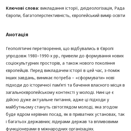
Ключові слова:
викладання історії, деідеологізація, Рада
Європи, багатоперспективність, європейський вимір освіти
Анотація
Геополітичні перетворення, що відбувались в Європі
упродовж 1980–1990-х рр., привели до формування нових
соціокультурних просторів, а також нового покоління
європейців. Перед викладачем історії в цей час, з-поміж
інших завдань, виникає потреба – «сформувати» нові
підходи до історичної памʼяті та бачення власного місця в
загальноєвропейському контексті у молоді. Нині це є
дійсно дуже актуальне питання, адже ці підходи у
майбутньому стануть світоглядом молоді, яка згодом
буде ядром керівних посад, як в приватних установах, так
і багатьох державних; лідерами держав та впливовими
функціонерами в міжнародних організаціях.