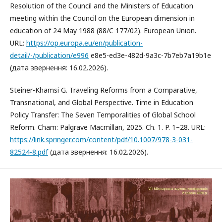
Resolution of the Council and the Ministers of Education
meeting within the Council on the European dimension in
education of 24 May 1988 (88/C 177/02). European Union.
URL:
https://op.europa.eu/en/publication-
detail/-/publication/e996
e8e5-ed3e-482d-9a3c-7b7eb7a19b1e
(дата звернення: 16.02.2026).
Steiner-Khamsi G. Traveling Reforms from a Comparative,
Transnational, and Global Perspective. Time in Education
Policy Transfer: The Seven Temporalities of Global School
Reform. Cham: Palgrave Macmillan, 2025. Ch. 1. P. 1–28. URL:
https://link.springer.com/content/pdf/10.1007/978-3-031-
82524-8.pdf
(дата звернення: 16.02.2026).