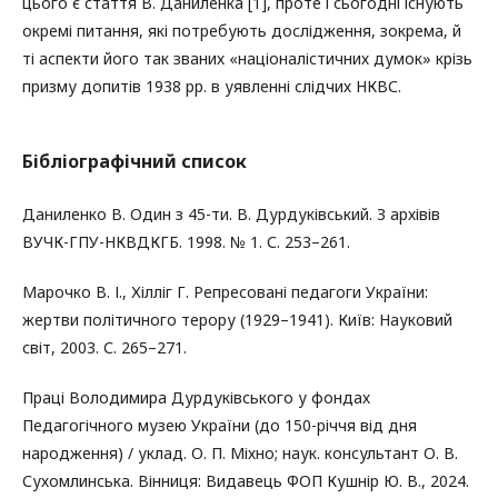
цього є стаття В. Даниленка [1], проте і сьогодні існують
окремі питання, які потребують дослідження, зокрема, й
ті аспекти його так званих «націоналістичних думок» крізь
призму допитів 1938 рр. в уявленні слідчих НКВС.
Бібліографічний список
Даниленко В. Один з 45-ти. В. Дурдуківський. З архівів
ВУЧК-ГПУ-НКВДКГБ. 1998. № 1. С. 253–261.
Марочко В. І., Хілліг Г. Репресовані педагоги України:
жертви політичного терору (1929–1941). Київ: Науковий
світ, 2003. С. 265–271.
Праці Володимира Дурдуківського у фондах
Педагогічного музею України (до 150-річчя від дня
народження) / уклад. О. П. Міхно; наук. консультант О. В.
Сухомлинська. Вінниця: Видавець ФОП Кушнір Ю. В., 2024.