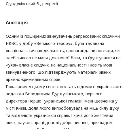
Дурдуківський В., репресії
Анотація
Одним із поширених звинувачень репресованих слідчими
НКВС, у добу «Великого терору», була так звана
«націоналістична» діяльність, пропаганда чи погляди, які
здебільшого не мали доказової бази, та ґрунтувалися на
«уяві» власне слідчих, на національності і навіть мові
звинуваченого, що підтверджують матеріали різних
архівно-кримінальних справ.
Показовим у цьому сенсі є постать відомого українського
педагога Володимира Дурдуківського, першого
директора Першої української гімназії імені Шевченка у
місті Києві, доля якого випробовувала на міць силу духу
та відданість українській справі. І хоча його життєвий
шлях, наукові праці доволі добре вивчені, прикладом