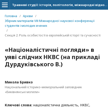
Травневі студії: історія, політологія, міжнародні відносини
Головна
/
Архіви
/
Збірник матеріалів VІІІ Міжнародної наукової конференції
студентів і молодих вчених
/
Секція 2. Роль особистості в європейській історії та сучасності
«Націоналістичні погляди» в
уяві слідчих НКВС (на прикладі
Дурдуківського В.)
Микола Бривко
Національний історико-меморіальний заповідник
«Биківнянські могили»
Ключові слова:
націоналістична діяльність, НКВС,